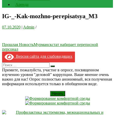
Аренда
IG-_-Kak-mozhno-perepisatsya_M3
07.10.2020
|
Admin
/
Навигация
Прошлая Новость
Мурманскстат набирает переписной
персонал
по
Версия сайта для слабовидящих
записям
Search
Искать
for:
Примите, пожалуйста, участие в опросе, посвященном
изучению уровня "деловой" коррупции. Ваше мнение очень
важно для нас! Опрос полностью анонимный, вся полученная
информация используется только в обобщенном виде.
Начать