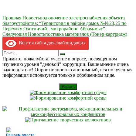
Навигация
Прошлая Новость
подключение электроснабжения объекта
благоустройства: “Территория в районе домов №№23,25 по
по
Переулку Охотничий , микрорайоне Абрам-мыс”
записям
Следующая Новость
поставка материалов (Тонер-картридж)
Версия сайта для слабовидящих
Search
Искать
for:
Примите, пожалуйста, участие в опросе, посвященном
изучению уровня "деловой" коррупции. Ваше мнение очень
важно для нас! Опрос полностью анонимный, вся полученная
информация используется только в обобщенном виде.
Начать
Решаем вместе