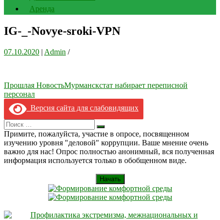
Аренда
IG-_-Novye-sroki-VPN
07.10.2020
|
Admin
/
Навигация
Прошлая Новость
Мурманскстат набирает переписной
персонал
по
Версия сайта для слабовидящих
записям
Search
Искать
for:
Примите, пожалуйста, участие в опросе, посвященном
изучению уровня "деловой" коррупции. Ваше мнение очень
важно для нас! Опрос полностью анонимный, вся полученная
информация используется только в обобщенном виде.
Начать