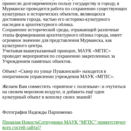
принесли долговременную пользу государству и городу, в
Мурманске проводится работа по сохранению существующих
культурных и исторических объектов, являющихся
достоянием города, частью его историко-культурного
наследия и архитектурного облика.
Сохранение исторической среды, отражающей различные
этапы формирования архитектурного облика города, имеет
огромное значение для представления Мурманска, как
культурного центра.
Учитывая вышеуказанный принцип, МАУК «МГПС»
проводит мероприятия по сохранению закрепленных за
Учреждением памятных объектов.
Объект «Сквер по улице Пушкинской» находится в
оперативном управлении учреждения МАУК «МГПС».
Желаем Вам совместить «приятное с полезным»: и очутиться
на свежем морозном воздухе, и добавить ещё один
культурный объект в копилку своих знаний!
Фотография Надежды Пархоменко
Навигация
Прошлая Новость
Сотрудники МАУК “МГПС” приветствуют
всех гостей сайта!?
по