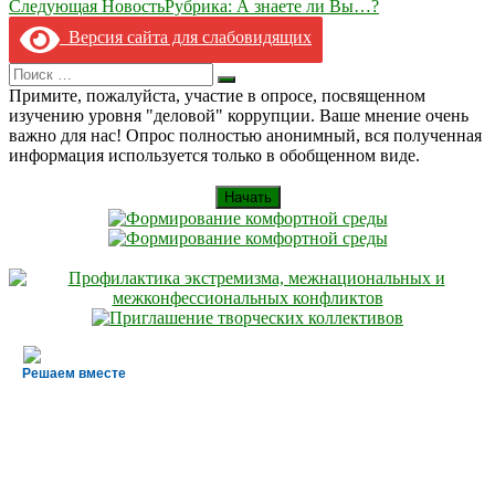
Следующая Новость
Рубрика: А знаете ли Вы…?
записям
Версия сайта для слабовидящих
Search
Искать
for:
Примите, пожалуйста, участие в опросе, посвященном
изучению уровня "деловой" коррупции. Ваше мнение очень
важно для нас! Опрос полностью анонимный, вся полученная
информация используется только в обобщенном виде.
Начать
Решаем вместе