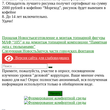
7. Обладатель лучшего рисунка получит сертификат на сумму
2000 рублей в кофейню “Мореход”, рисунок будет вывешен в
кофейне
8. До 14 лет включительно.
Удачи!
Навигация
Прошлая Новость
изготовление и монтаж топиарной фигуры
МАФ “105” и на демонтаж топиарной композиции “Памятная
по
дата с тюльпанами”
записям
Следующая Новость
Запуск части городских фонтанов
Версия сайта для слабовидящих
Search
Искать
for:
Примите, пожалуйста, участие в опросе, посвященном
изучению уровня "деловой" коррупции. Ваше мнение очень
важно для нас! Опрос полностью анонимный, вся полученная
информация используется только в обобщенном виде.
Начать