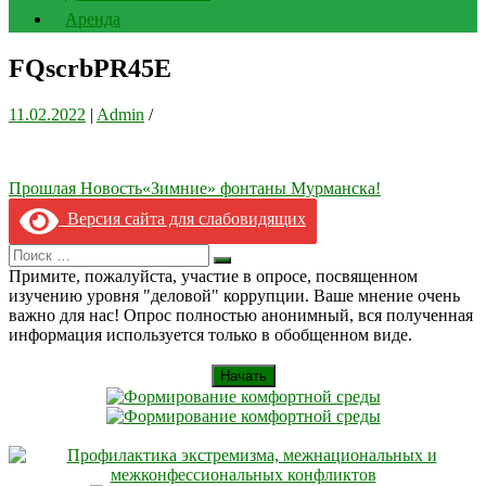
Аренда
FQscrbPR45E
11.02.2022
|
Admin
/
Навигация
Прошлая Новость
«Зимние» фонтаны Мурманска!
по
Версия сайта для слабовидящих
записям
Search
Искать
for:
Примите, пожалуйста, участие в опросе, посвященном
изучению уровня "деловой" коррупции. Ваше мнение очень
важно для нас! Опрос полностью анонимный, вся полученная
информация используется только в обобщенном виде.
Начать