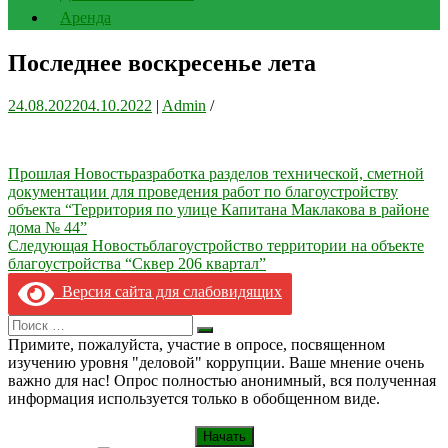
Аренда
Последнее воскресенье лета
24.08.2022
04.10.2022
|
Admin
/
Навигация
Прошлая Новость
разработка разделов технической, сметной
документации для проведения работ по благоустройству
по
объекта “Территория по улице Капитана Маклакова в районе
записям
дома № 44”
Следующая Новость
благоустройство территории на объекте
благоустройства “Сквер 206 квартал”
Версия сайта для слабовидящих
Search
Искать
for:
Примите, пожалуйста, участие в опросе, посвященном
изучению уровня "деловой" коррупции. Ваше мнение очень
важно для нас! Опрос полностью анонимный, вся полученная
информация используется только в обобщенном виде.
Начать