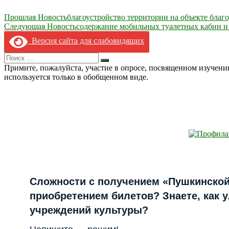
Навигация
Прошлая Новость
благоустройство территории на объекте благо
Следующая Новость
содержание мобильных туалетных кабин и 
по
Версия сайта для слабовидящих
записям
Search
Искать
for:
Примите, пожалуйста, участие в опросе, посвященном изучен
используется только в обобщенном виде.
Сложности с получением «Пушкинской
приобретением билетов? Знаете, как 
учреждений культуры?