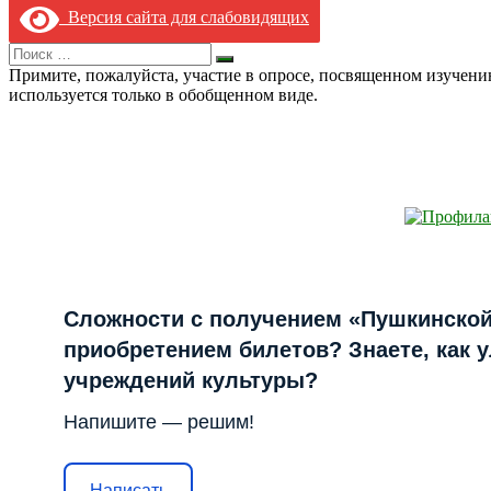
Версия сайта для слабовидящих
записям
Search
Искать
for:
Примите, пожалуйста, участие в опросе, посвященном изучен
используется только в обобщенном виде.
Сложности с получением «Пушкинской
приобретением билетов? Знаете, как 
учреждений культуры?
Напишите — решим!
Написать