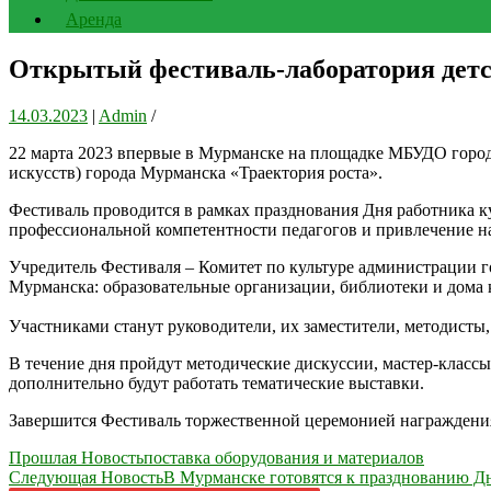
Аренда
Открытый фестиваль-лаборатория детс
14.03.2023
|
Admin
/
22 марта 2023 впервые в Мурманске на площадке МБУДО города
искусств) города Мурманска «Траектория роста».
Фестиваль проводится в рамках празднования Дня работника к
профессиональной компетентности педагогов и привлечение на
Учредитель Фестиваля – Комитет по культуре администрации 
Мурманска: образовательные организации, библиотеки и дома 
Участниками станут руководители, их заместители, методисты
В течение дня пройдут методические дискуссии, мастер-класс
дополнительно будут работать тематические выставки.
Завершится Фестиваль торжественной церемонией награждения
Навигация
Прошлая Новость
поставка оборудования и материалов
Следующая Новость
В Мурманске готовятся к празднованию Д
по