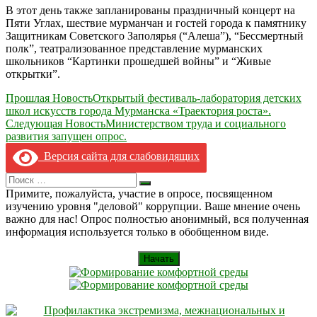
В этот день также запланированы праздничный концерт на
Пяти Углах, шествие мурманчан и гостей города к памятнику
Защитникам Советского Заполярья (“Алеша”), “Бессмертный
полк”, театрализованное представление мурманских
школьников “Картинки прошедшей войны” и “Живые
открытки”.
Навигация
Прошлая Новость
Открытый фестиваль-лаборатория детских
школ искусств города Мурманска «Траектория роста».
по
Следующая Новость
Министерством труда и социального
записям
развития запущен опрос.
Версия сайта для слабовидящих
Search
Искать
for:
Примите, пожалуйста, участие в опросе, посвященном
изучению уровня "деловой" коррупции. Ваше мнение очень
важно для нас! Опрос полностью анонимный, вся полученная
информация используется только в обобщенном виде.
Начать