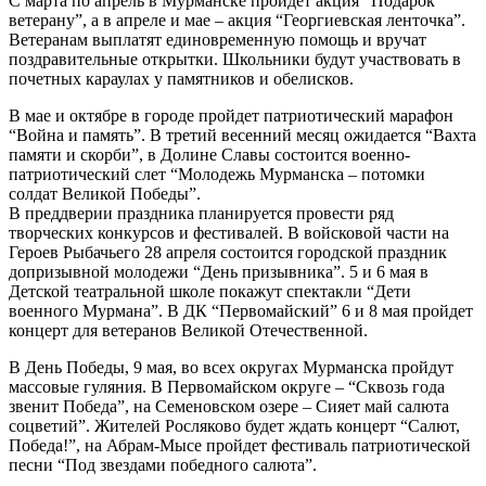
С марта по апрель в Мурманске пройдет акция “Подарок
ветерану”, а в апреле и мае – акция “Георгиевская ленточка”.
Ветеранам выплатят единовременную помощь и вручат
поздравительные открытки. Школьники будут участвовать в
почетных караулах у памятников и обелисков.
В мае и октябре в городе пройдет патриотический марафон
“Война и память”. В третий весенний месяц ожидается “Вахта
памяти и скорби”, в Долине Славы состоится военно-
патриотический слет “Молодежь Мурманска – потомки
солдат Великой Победы”.
В преддверии праздника планируется провести ряд
творческих конкурсов и фестивалей. В войсковой части на
Героев Рыбачьего 28 апреля состоится городской праздник
допризывной молодежи “День призывника”. 5 и 6 мая в
Детской театральной школе покажут спектакли “Дети
военного Мурмана”. В ДК “Первомайский” 6 и 8 мая пройдет
концерт для ветеранов Великой Отечественной.
В День Победы, 9 мая, во всех округах Мурманска пройдут
массовые гуляния. В Первомайском округе – “Сквозь года
звенит Победа”, на Семеновском озере – Сияет май салюта
соцветий”. Жителей Росляково будет ждать концерт “Салют,
Победа!”, на Абрам-Мысе пройдет фестиваль патриотической
песни “Под звездами победного салюта”.