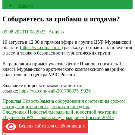
Аренда
Собираетесь за грибами и ягодами?
09.08.2023
11.08.2023
|
Admin
/
10 августа в 12.00 в прямом эфире в группе ЦУР Мурманской
области (
https://vk.com/tsur51
) расскажут о правилах поведения
в лесу, а также о безопасности туристических групп.
В трансляции примет участие Денис Иванов, спасатель 1
класса Мурманского арктического комплексного аварийно-
спасательного центра МЧС России.
Задавайте вопросы в комментариях по
ссылке:
https://vk.com/wall-201788875_9926
Навигация
Прошлая Новость
Замена оборудования с истекшим сроком
эксплуатации на пяти детских площадках.
по
Следующая Новость
Федеральный новостной лекторий
записям
«Субъекты РФ — навстречу гражданам России 2024»
Версия сайта для слабовидящих