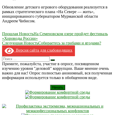
Обновление детского игрового оборудования реализуется в
рамках стратегического плана «На Севере — жить»,
инициированного губернатором Мурманской области
Андреем Чибисом.
Навигация
Прошлая Новость
На Семеновском озере пройдет фестиваль
«Хороводы России»
по
Следующая Новость
Собираетесь за грибами и ягодами?
записям
Версия сайта для слабовидящих
Search
Искать
for:
Примите, пожалуйста, участие в опросе, посвященном
изучению уровня "деловой" коррупции. Ваше мнение очень
важно для нас! Опрос полностью анонимный, вся полученная
информация используется только в обобщенном виде.
Начать