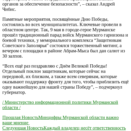
органов за обеспечение безопасности”, – сказал Андрей
Чибис.
Памятные мероприятия, посвящённые Дню Победы,
состоялись во всех муниципалитетах. Ключевые провели в
областном центре. Так, 9 мая в городе-герое Мурманске
прошёл традиционный парад войск Мурманского гарнизона и
боевой техники, у мемориального комплекса “Защитникам
Советского Заполярья” состоялся торжественный митинг, а
вечером с площадки в районе Абрам-Мыса был дан салют из
30 залпов.
“Всех ещё раз поздравляю с Днём Великой Победы!
Отдельный поклон защитникам, которые сейчас на
передовой, их близким, а также всем северянам, которые
оказывают поддержку фронту для того, чтобы приблизить ещё
одну важнейшую для нашей страны Победу”, – подчеркнул
губернатор.
/ Министерство информационной политики Мурманской
области /
Навигация
Прошлая Новость
Минцифры Мурманской области важно
ваше мнение
по
Следующая Новость
Каждый владелец несёт ответственность