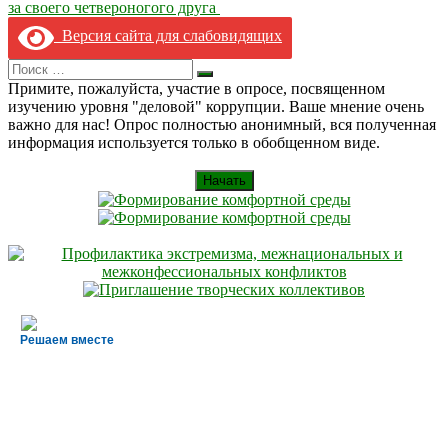
записям
за своего четвероногого друга
Версия сайта для слабовидящих
Search
Искать
for:
Примите, пожалуйста, участие в опросе, посвященном
изучению уровня "деловой" коррупции. Ваше мнение очень
важно для нас! Опрос полностью анонимный, вся полученная
информация используется только в обобщенном виде.
Начать
Решаем вместе