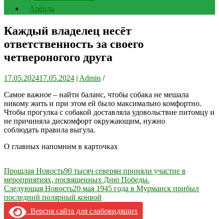
Аренда
Каждый владелец несёт
ответственность за своего
четвероногого друга
17.05.2024
17.05.2024
|
Admin
/
Самое важное – найти баланс, чтобы собака не мешала
никому жить и при этом ей было максимально комфортно.
Чтобы прогулка с собакой доставляла удовольствие питомцу и
не причиняла дискомфорт окружающим, нужно
соблюдать правила выгула.
О главных напомним в карточках
Навигация
Прошлая Новость
90 тысяч северян приняли участие в
мероприятиях, посвященных Дню Победы.
по
Следующая Новость
20 мая 1945 года в Мурманск прибыл
записям
последний полярный конвой
Версия сайта для слабовидящих