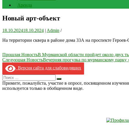
Аренда
Новый арт-объект
18.10.2024
18.10.2024
|
Admin
/
На территории сквера в районе дома 33А на проспекте Героев
Навигация
Прошлая Новость
В Мурманской области пройдет около двух ты
Следующая Новость
Вечерняя прогулка по мурманскому парку
по
Версия сайта для слабовидящих
записям
Search
Искать
for:
Примите, пожалуйста, участие в опросе, посвященном изучен
используется только в обобщенном виде.