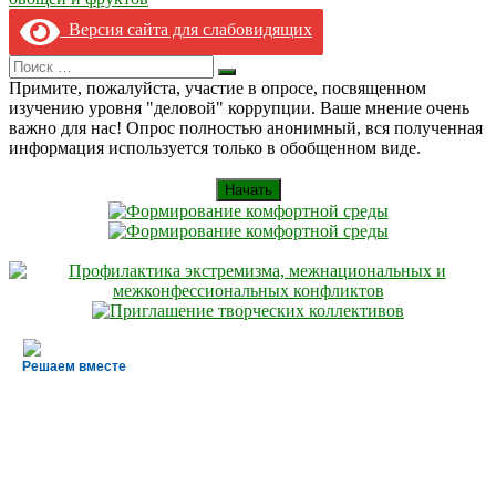
записям
Версия сайта для слабовидящих
Search
Искать
for:
Примите, пожалуйста, участие в опросе, посвященном
изучению уровня "деловой" коррупции. Ваше мнение очень
важно для нас! Опрос полностью анонимный, вся полученная
информация используется только в обобщенном виде.
Начать
Решаем вместе