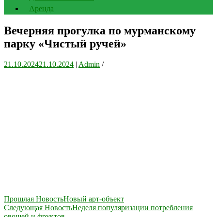
Аренда
Вечерняя прогулка по мурманскому
парку «Чистый ручей»
21.10.2024
21.10.2024
|
Admin
/
Навигация
Прошлая Новость
Новый арт-объект
Следующая Новость
Неделя популяризации потребления
по
овощей и фруктов