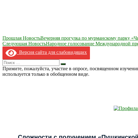
Навигация
Прошлая Новость
Вечерняя прогулка по мурманскому парку «Ч
Следующая Новость
Народное голосование Международной
по
Версия сайта для слабовидящих
записям
Search
Искать
for:
Примите, пожалуйста, участие в опросе, посвященном изучен
используется только в обобщенном виде.
Сложности с получением «Пушкинской