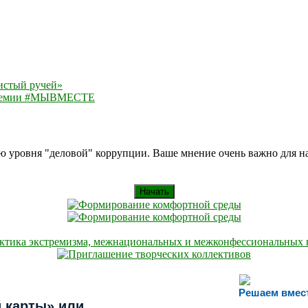
истый ручей»
 премии #МЫВМЕСТЕ
ию уровня "деловой" коррупции. Ваше мнение очень важно для 
Начать
Решаем вмес
 карты» или