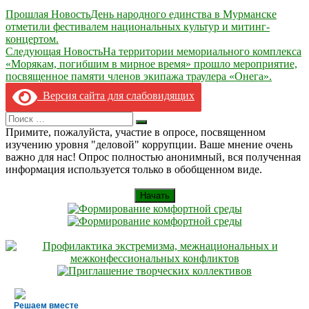
Навигация
Прошлая Новость
День народного единства в Мурманске
отметили фестивалем национальных культур и митинг-
по
концертом.
записям
Следующая Новость
На территории мемориального комплекса
«Морякам, погибшим в мирное время» прошло мероприятие,
посвященное памяти членов экипажа траулера «Онега».
Версия сайта для слабовидящих
Search
Искать
for:
Примите, пожалуйста, участие в опросе, посвященном
изучению уровня "деловой" коррупции. Ваше мнение очень
важно для нас! Опрос полностью анонимный, вся полученная
информация используется только в обобщенном виде.
Начать
Решаем вместе