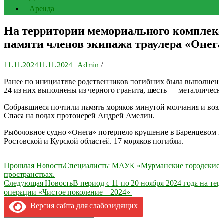
Аренда
На территории мемориального комплек
памяти членов экипажа траулера «Онег
11.11.2024
11.11.2024
|
Admin
/
Ранее по инициативе родственников погибших была выполнена 
24 из них выполнены из черного гранита, шесть — металличес
Собравшиеся почтили память моряков минутой молчания и воз
Спаса на водах протоиерей Андрей Амелин.
Рыболовное судно «Онега» потерпело крушение в Баренцевом мо
Ростовской и Курской областей. 17 моряков погибли.
Навигация
Прошлая Новость
Специалисты МАУК «Мурманские городские п
пространствах.
по
Следующая Новость
В период с 11 по 20 ноября 2024 года на
записям
операции «Чистое поколение – 2024».
Версия сайта для слабовидящих