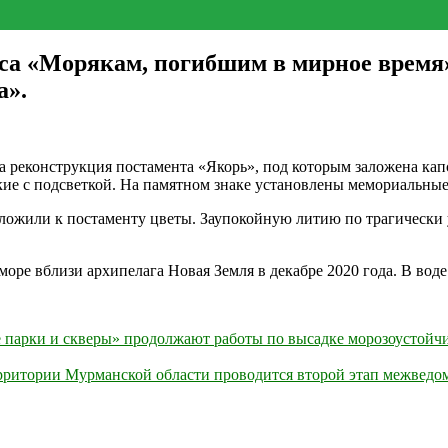
са «Морякам, погибшим в мирное время
а».
реконструкция постамента «Якорь», под которым заложена капс
кие с подсветкой. На памятном знаке установлены мемориальные
ложили к постаменту цветы. Заупокойную литию по трагически 
ре вблизи архипелага Новая Земля в декабре 2020 года. В воде
арки и скверы» продолжают работы по высадке морозоустойчи
 территории Мурманской области проводится второй этап межве