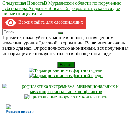
по
Следующая Новость
В Мурманской области по поручению
записям
губернатора Андрея Чибиса с 15 февраля запускаются две
новые инициативы.
Версия сайта для слабовидящих
Search
Искать
for:
Примите, пожалуйста, участие в опросе, посвященном
изучению уровня "деловой" коррупции. Ваше мнение очень
важно для нас! Опрос полностью анонимный, вся полученная
информация используется только в обобщенном виде.
Начать
Решаем вместе