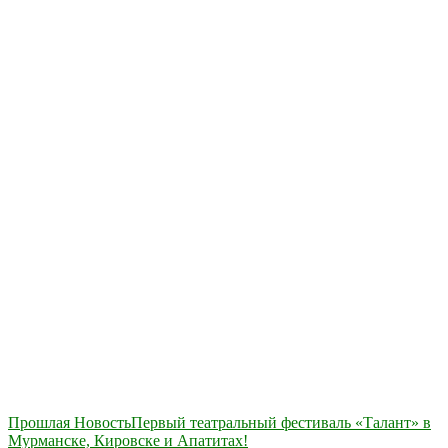
Навигация
Прошлая Новость
Первый театральный фестиваль «Талант» в
Мурманске, Кировске и Апатитах!