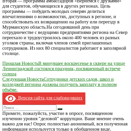
Вторая — программа амбассадоров «Вернемся с друзьями»
для студентов, обучающихся в других регионах. Цель
программы — побудить молодых северян делиться
впечатлениями о возможностях, доступных в регионе, и
способствовать их возвращению на работу или переезду в
Мурманскую область.На сегодняшний день при
сотрудничестве с ведущими предприятиями региона на Север
переехало и трудоустроилось около 400 человек из разных
уголков страны, включая членов семей приглашенных
сотрудников. Из них 80 специалистов работают в заполярной
столице.
Навигация
Прошлая Новость
В минувшее воскресенье в сквере на улице
Ленинградской состоялся праздник, посвященный встрече
по
солнца
записям
Следующая Новость
Сотрудники детских садов, школ и
колледжей региона должны получить зарплату в полном
объёме.
Версия сайта для слабовидящих
Search
Искать
for:
Примите, пожалуйста, участие в опросе, посвященном
изучению уровня "деловой" коррупции. Ваше мнение очень
важно для нас! Опрос полностью анонимный, вся полученная
информация используется только в обобщенном виде.