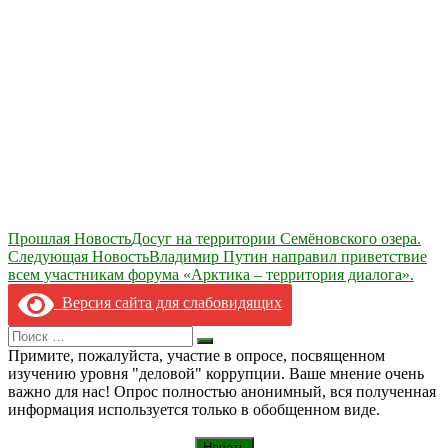
Навигация
Прошлая Новость
Досуг на территории Семёновского озера.
Следующая Новость
Владимир Путин направил приветствие
по
всем участникам форума «Арктика – территория диалога».
записям
Версия сайта для слабовидящих
Search
Искать
for:
Примите, пожалуйста, участие в опросе, посвященном
изучению уровня "деловой" коррупции. Ваше мнение очень
важно для нас! Опрос полностью анонимный, вся полученная
информация используется только в обобщенном виде.
Начать