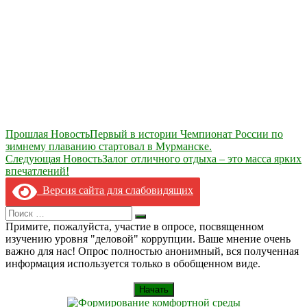
Навигация
Прошлая Новость
Первый в истории Чемпионат России по
зимнему плаванию стартовал в Мурманске.
по
Следующая Новость
Залог отличного отдыха – это масса ярких
записям
впечатлений!
Версия сайта для слабовидящих
Search
Искать
for:
Примите, пожалуйста, участие в опросе, посвященном
изучению уровня "деловой" коррупции. Ваше мнение очень
важно для нас! Опрос полностью анонимный, вся полученная
информация используется только в обобщенном виде.
Начать