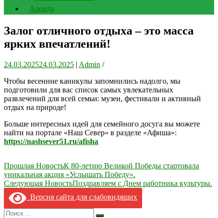
Аренда
Залог отличного отдыха – это масса
ярких впечатлений!
24.03.2025
24.03.2025
|
Admin
/
Чтобы весенние каникулы запомнились надолго, мы
подготовили для вас список самых увлекательных
развлечений для всей семьи: музеи, фестивали и активный
отдых на природе!
Больше интересных идей для семейного досуга вы можете
найти на портале «Наш Север» в разделе «Афиша»:
https://nashsever51.ru/afisha
Навигация
Прошлая Новость
К 80-летию Великой Победы стартовала
уникальная акция «Услышать Победу».
по
Следующая Новость
Поздравляем с Днем работника культуры.
записям
Версия сайта для слабовидящих
Search