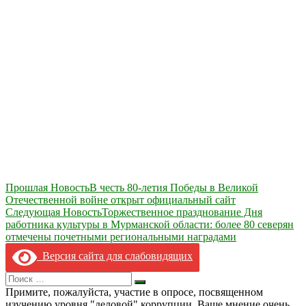
Навигация
Прошлая Новость
В честь 80-летия Победы в Великой
Отечественной войне открыт официальный сайт
по
Следующая Новость
Торжественное празднование Дня
записям
работника культуры в Мурманской области: более 80 северян
отмечены почетными региональными наградами
Версия сайта для слабовидящих
Search
Искать
for:
Примите, пожалуйста, участие в опросе, посвященном
изучению уровня "деловой" коррупции. Ваше мнение очень