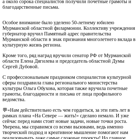
а около сорока специалистов получили почетные грамоты и
благодарственные письма.
Особое внимание было уделено 50-летнему юбилею
Мурманской областной филармонии. Коллективу учреждения
губернатор вручил Памятный адрес правительства
Мурманской области в знак признания многолетнего вклада в
культурную жизнь региона.
Кроме того, ряд наград вручили сенатор РФ от Мурманской
области Елена Дягилева и председатель областной Думы
Сергей Дубовой.
С профессиональным праздником специалистов культурной
сферы поздравила глава регионального министерства
культуры Ольга Обухова, которая также вручила почетные
грамоты, благодарности и письма от лица профильного
ведомства.
💬«Нам действительно есть чем гордиться, за эти пять лет в
рамках плана «На Севере — жить!» сделано немало. И уже
сейчас перед нами стоят новые задачи, новые точки роста.
Уверена, мы справимся со всеми вызовами, ведь именно
творческий подход и креативное мышление помогают нам
реализовывать даже самые сложные проекты! Но главное