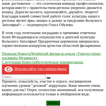
наше достижение — это сплоченная команда профессионалов,
которая вместе с правительством региона уверенно движется
вперед. Дорогие коллеги, вдохновляйте, дерзайте, творите!
Благодаря нашей совместной работе голос культуры нашего
региона звучит ярко, мощно и далеко за пределами Кольского
Заполярья!» — подчеркнула Ольга Обухова.
В этом году почетными наградами и премиями отмечены
более 80 выдающихся специалистов и деятелей культуры
Кольского Заполярья! Праздничная церемония завершилась
торжественным концертом артистов областной филармонии.
Навигация
Прошлая Новость
Четвёртый фильм из цикла «Города-герои»
посвящён Мурманску.
по
Следующая Новость
Методические рекомендации.
записям
Версия сайта для слабовидящих
Search
Искать
for:
Примите, пожалуйста, участие в опросе, посвященном
изучению уровня "деловой" коррупции. Ваше мнение очень
важно для нас! Опрос полностью анонимный, вся полученная
информация используется только в обобщенном виде.
Начать