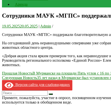
Аренда
Сотрудники МАУК «МГПС» поддержали
19.05.2025
20.05.2025
|
Admin
/
Сотрудники МАУК «МГПС» поддержали благотворительную акци
На сегодняшний день неравнодушными северянами уже собрано 
животных областного центра.
«Добрая акция стала ярким примером того, как неравнодушие и
Руководитель регионального исполкома «Единой России» Елен
животных.
Навигация
Прошлая Новость
В Мурманске на площади Пять углов с 16 по 
Следующая Новость
35 лет назад в Мурманске был установле
по
Версия сайта для слабовидящих
записям
Search
Искать
for:
Примите, пожалуйста, участие в опросе, посвященном изучен
используется только в обобщенном виде.