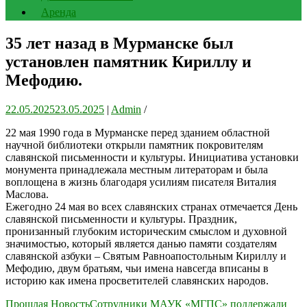
Аренда
35 лет назад в Мурманске был
установлен памятник Кириллу и
Мефодию.
22.05.2025
23.05.2025
|
Admin
/
22 мая 1990 года в Мурманске перед зданием областной
научной библиотеки открыли памятник покровителям
славянской письменности и культуры. Инициатива установки
монумента принадлежала местным литераторам и была
воплощена в жизнь благодаря усилиям писателя Виталия
Маслова.
Ежегодно 24 мая во всех славянских странах отмечается День
славянской письменности и культуры. Праздник,
пронизанный глубоким историческим смыслом и духовной
значимостью, который является данью памяти создателям
славянской азбуки – Святым Равноапостольным Кириллу и
Мефодию, двум братьям, чьи имена навсегда вписаны в
историю как имена просветителей славянских народов.
Навигация
Прошлая Новость
Сотрудники МАУК «МГПС» поддержали