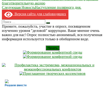
благотворительную акцию
по
Следующая Новость
Наступление полярного дня.
записям
Версия сайта для слабовидящих
Search
Искать
for:
Примите, пожалуйста, участие в опросе, посвященном
изучению уровня "деловой" коррупции. Ваше мнение очень
важно для нас! Опрос полностью анонимный, вся полученная
информация используется только в обобщенном виде.
Начать
Решаем вместе