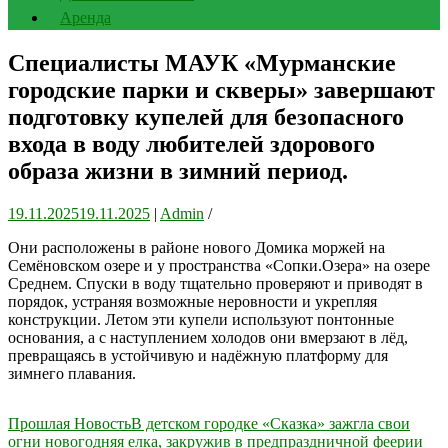
Аренда
Специалисты МАУК «Мурманские
городские парки и скверы» завершают
подготовку купелей для безопасного
входа в воду любителей здорового
образа жизни в зимний период.
19.11.2025
19.11.2025
|
Admin
/
Они расположены в районе нового Домика моржей на
Семёновском озере и у пространства «Сопки.Озера» на озере
Среднем. Спуски в воду тщательно проверяют и приводят в
порядок, устраняя возможные неровности и укрепляя
конструкции. Летом эти купели используют понтонные
основания, а с наступлением холодов они вмерзают в лёд,
превращаясь в устойчивую и надёжную платформу для
зимнего плавания.
Навигация
Прошлая Новость
В детском городке «Сказка» зажгла свои
огни новогодняя елка, закружив в предпраздничной феерии