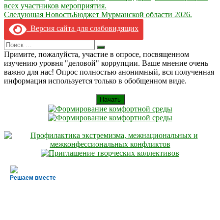
по
всех участников мероприятия.
записям
Следующая Новость
Бюджет Мурманской области 2026.
Версия сайта для слабовидящих
Search
Искать
for:
Примите, пожалуйста, участие в опросе, посвященном
изучению уровня "деловой" коррупции. Ваше мнение очень
важно для нас! Опрос полностью анонимный, вся полученная
информация используется только в обобщенном виде.
Начать
Решаем вместе