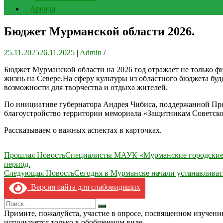
Аренда
Бюджет Мурманской области 2026.
25.11.2025
26.11.2025
|
Admin
/
Бюджет Мурманской области на 2026 год отражает не только фи
жизнь на Севере.На сферу культуры из областного бюджета буд
возможности для творчества и отдыха жителей.
По инициативе губернатора Андрея Чибиса, поддержанной Пре
благоустройство территории мемориала «Защитникам Советско
Рассказываем о важных аспектах в карточках.
Навигация
Прошлая Новость
Специалисты МАУК «Мурманские городские па
период.
по
Следующая Новость
Сегодня в Мурманске начали устанавливат
записям
Версия сайта для слабовидящих
Search
Искать
for:
Примите, пожалуйста, участие в опросе, посвященном изучен
используется только в обобщенном виде.