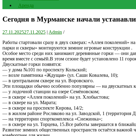
Аренда
Сегодня в Мурманске начали устанавли
27.11.2025
27.11.2025
|
Admin
/
Работы стартовали сразу в двух скверах: «Аллея поколений» 
парки и скверы» монтируются зимние игровые конструкции .
Особое место среди них занимают деревянные горки — они давн
время вместе с семьёй.В этом сезоне будет установлено 11 горо
Двускатные горки появятся:
— у дома №101 по проспекту Кольский;
— возле памятника «Ждущая» (ул. Саши Ковалева, 10);
— в центральном сквере на ул. Воровского.
Эти площадки обычно особенно популярны — на двускатных кон
— у лодочной станции на озере Семёновском;
— в сквере «Аллея поколений» на ул. Хлобыстова;
— в сквере на ул. Марата;
— в сквере на проспекте Кирова, 14/2;
— в жилом районе Росляково на ул. Заводской, 1 (территория 
— на территории спорткомплекса «Снежинка»;
— в сквере на ул. Торцева, 15.Все работы завершатся в ближай
Развитие зимних общественных пространств остаётся важной ч
комфортнее для жизни.