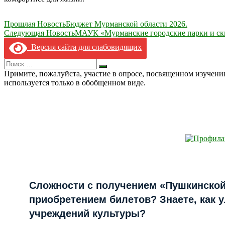
Навигация
Прошлая Новость
Бюджет Мурманской области 2026.
Следующая Новость
МАУК «Мурманские городские парки и скве
по
Версия сайта для слабовидящих
записям
Search
Искать
for:
Примите, пожалуйста, участие в опросе, посвященном изучен
используется только в обобщенном виде.
Сложности с получением «Пушкинской
приобретением билетов? Знаете, как 
учреждений культуры?