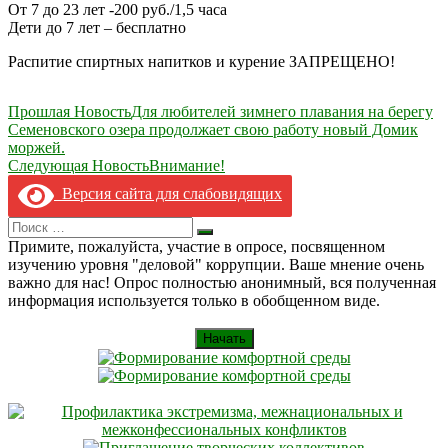
От 7 до 23 лет -200 руб./1,5 часа
Дети до 7 лет – бесплатно
Распитие спиртных напитков и курение ЗАПРЕЩЕНО!
Навигация
Прошлая Новость
Для любителей зимнего плавания на берегу
Семеновского озера продолжает свою работу новый Домик
по
моржей.
записям
Следующая Новость
Внимание!
Версия сайта для слабовидящих
Search
Искать
for:
Примите, пожалуйста, участие в опросе, посвященном
изучению уровня "деловой" коррупции. Ваше мнение очень
важно для нас! Опрос полностью анонимный, вся полученная
информация используется только в обобщенном виде.
Начать