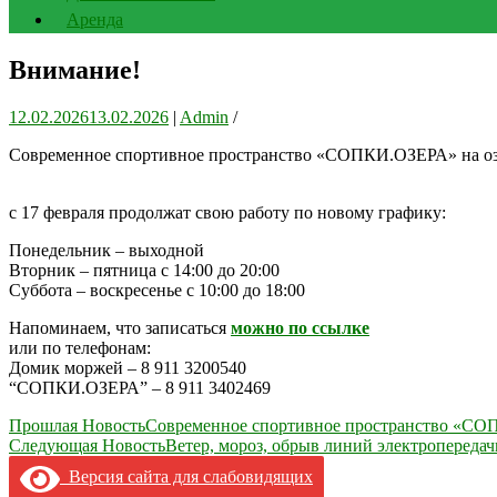
Аренда
Внимание!
12.02.2026
13.02.2026
|
Admin
/
Современное спортивное пространство «СОПКИ.ОЗЕРА» на озе
с 17 февраля продолжат свою работу по новому графику:
Понедельник – выходной
Вторник – пятница с 14:00 до 20:00
Суббота – воскресенье с 10:00 до 18:00
Напоминаем, что записаться
можно по ссылке
или по телефонам:
Домик моржей – 8 911 3200540
“СОПКИ.ОЗЕРА” – 8 911 3402469
Навигация
Прошлая Новость
Современное спортивное пространство «СОП
Следующая Новость
Ветер, мороз, обрыв линий электропередач
по
Версия сайта для слабовидящих
записям