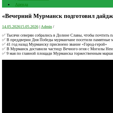
Аренда
«Вечерний Мурманск подготовил дайдж
14.05.2026
15.05.2026
|
Admin
/
✅ Тысячи северян собрались в Долине Славы, чтобы почтить п
✅ В преддверии Дня Победы мурманчане посетили памятные м
✅ 41 год назад Мурманску присвоено звание «Город-герой»
✅ В Мурманск доставили частицу Вечного огня с Могилы Неиз
✅ 9 мая по главной площади Мурманска торжественным марше