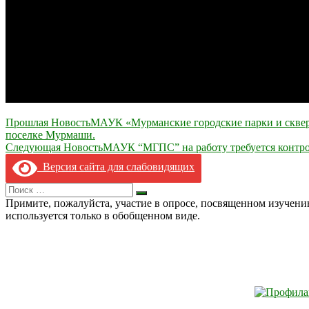
Навигация
Прошлая Новость
МАУК «Мурманские городские парки и сквер
поселке Мурмаши.
по
Следующая Новость
МАУК “МГПС” на работу требуется контрол
записям
Версия сайта для слабовидящих
Search
Искать
for:
Примите, пожалуйста, участие в опросе, посвященном изучен
используется только в обобщенном виде.