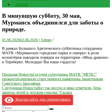
Аренда
В минувшую субботу, 30 мая,
Мурманск объединился для заботы о
природе.
01.06.2026
02.06.2026
|
Admin
/
В рамках Большого Арктического субботника сотрудники
МАУК «Мурманские городские парки и скверы» в роли
волонтёров наводили порядок на территории «Яйца дракона»
в Териберке. Молодцы! Вы наша гордость!
Навигация
Прошлая Новость
Сегодня сотрудники МАУК “МГПС”
проконтролировали старт ремонта памятника Защитникам
по
Советского Заполярья.
записям
Следующая Новость
Вот так весело и ярко отметили День
защиты детей в детском городке “Сказка
Версия сайта для слабовидящих
Search
Искать
for: