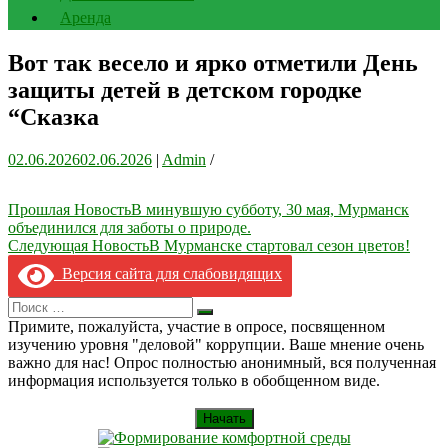
Аренда
Вот так весело и ярко отметили День
защиты детей в детском городке
“Сказка
02.06.2026
02.06.2026
|
Admin
/
Навигация
Прошлая Новость
В минувшую субботу, 30 мая, Мурманск
объединился для заботы о природе.
по
Следующая Новость
В Мурманске стартовал сезон цветов!
записям
Версия сайта для слабовидящих
Search
Искать
for:
Примите, пожалуйста, участие в опросе, посвященном
изучению уровня "деловой" коррупции. Ваше мнение очень
важно для нас! Опрос полностью анонимный, вся полученная
информация используется только в обобщенном виде.
Начать