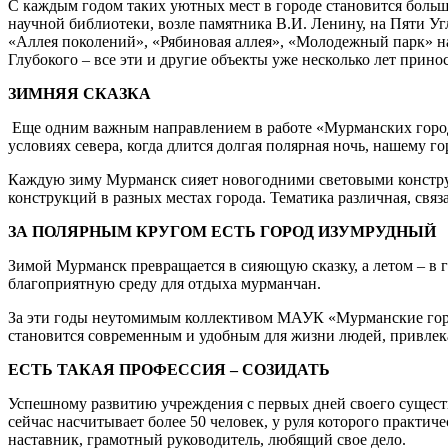
С каждым годом таких уютных мест в городе становится больш
научной библиотеки, возле памятника В.И. Ленину, на Пяти Уг
«Аллея поколений», «Рябиновая аллея», «Молодежный парк» на 
Глубокого – все эти и другие объекты уже несколько лет прин
ЗИМНЯЯ СКАЗКА
Еще одним важным направлением в работе «Мурманских городс
условиях севера, когда длится долгая полярная ночь, нашему г
Каждую зиму Мурманск сияет новогодними световыми конструк
конструкций в разных местах города. Тематика различная, связ
ЗА ПОЛЯРНЫМ КРУГОМ ЕСТЬ ГОРОД ИЗУМРУДНЫЙ
Зимой Мурманск превращается в сияющую сказку, а летом – в
благоприятную среду для отдыха мурманчан.
За эти годы неутомимым коллективом МАУК «Мурманские горо
становится современным и удобным для жизни людей, привлек
ЕСТЬ ТАКАЯ ПРОФЕССИЯ – СОЗИДАТЬ
Успешному развитию учреждения с первых дней своего сущес
сейчас насчитывает более 50 человек, у руля которого практи
наставник, грамотный руководитель, любящий свое дело.