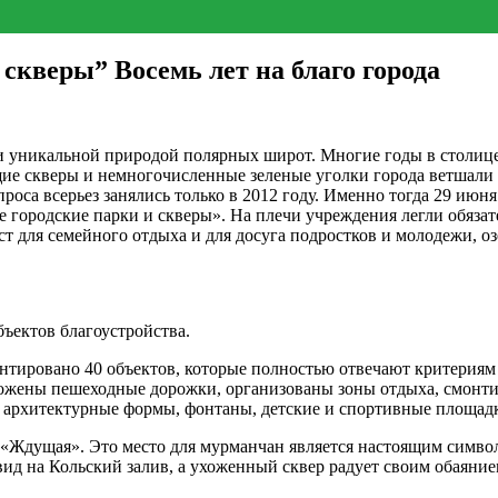
кверы” Восемь лет на благо города
 уникальной природой полярных широт. Многие годы в столице 
ие скверы и немногочисленные зеленые уголки города ветшали 
роса всерьез занялись только в 2012 году. Именно тогда 29 июн
ородские парки и скверы». На плечи учреждения легли обязател
т для семейного отдыха и для досуга подростков и молодежи, 
ъектов благоустройства.
тировано 40 объектов, которые полностью отвечают критериям
ожены пешеходные дорожки, организованы зоны отдыха, смонти
архитектурные формы, фонтаны, детские и спортивные площадк
дущая». Это место для мурманчан является настоящим символо
д на Кольский залив, а ухоженный сквер радует своим обаяние