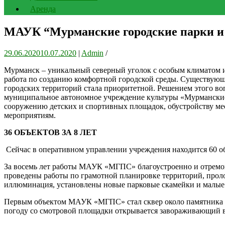
Аренда
МАУК “Мурманские городские парки и с
29.06.2020
10.07.2020
|
Admin
/
Мурманск – уникальный северный уголок с особым климатом и
работа по созданию комфортной городской среды. Существующ
городских территорий стала приоритетной. Решением этого воп
муниципальное автономное учреждение культуры «Мурманские г
сооружению детских и спортивных площадок, обустройству мес
мероприятиям.
36 ОБЪЕКТОВ ЗА 8 ЛЕТ
Сейчас в оперативном управлении учреждения находится 60 об
За восемь лет работы МАУК «МГПС» благоустроенно и отремон
проведены работы по грамотной планировке территорий, прол
иллюминация, установлены новые парковые скамейки и малые 
Первым объектом МАУК «МГПС» стал сквер около памятника «Ж
погоду со смотровой площадки открывается завораживающий ви