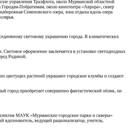
возле управления Тралфлота, около Мурманской областной
ка Городам-Побратимам, около кинотеатра «Аврора», сквер
абережная Семеновского озера, зона отдыха вдоль озера
олярья.
вседневному световому украшению города. В климатических
. Световое оформление заключается в установке светодиодных
еред Родиной.
рких цветущих растений украшают городские клумбы и создают
ый город приобретает совершенно фантастический облик, он
оллектив МАУК «Мурманские городские парки и скверы»
ный вдохновитель, ведущий рационализатор, учитель,