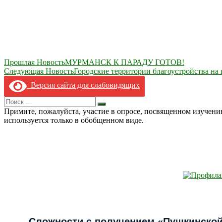
Навигация
Прошлая Новость
МУРМАНСК К ПАРАДУ ГОТОВ!
Следующая Новость
Городские территории благоустройства на 
по
Версия сайта для слабовидящих
записям
Search
Искать
for:
Примите, пожалуйста, участие в опросе, посвященном изучен
используется только в обобщенном виде.
Сложности с получением «Пушкинской