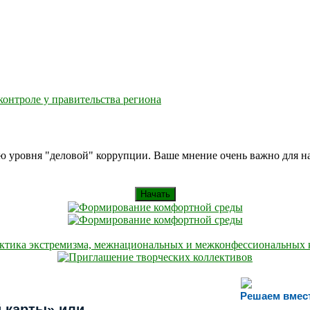
контроле у правительства региона
ию уровня "деловой" коррупции. Ваше мнение очень важно для 
Начать
Решаем вмес
 карты» или