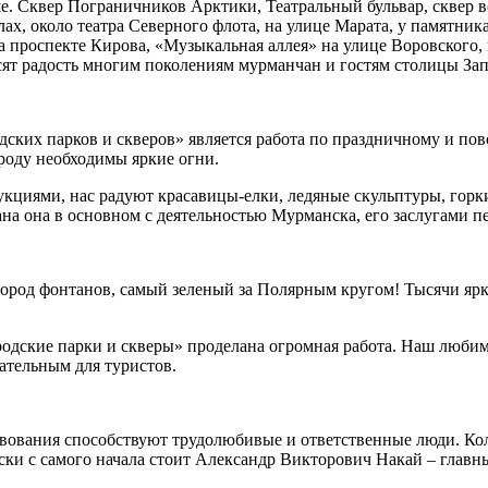
е. Сквер Пограничников Арктики, Театральный бульвар, сквер 
лах, около театра Северного флота, на улице Марата, у памятни
проспекте Кирова, «Музыкальная аллея» на улице Воровского, н
осят радость многим поколениям мурманчан и гостям столицы Зап
ких парков и скверов» является работа по праздничному и по
ороду необходимы яркие огни.
циями, нас радуют красавицы-елки, ледяные скульптуры, горки
ана она в основном с деятельностью Мурманска, его заслугами п
 город фонтанов, самый зеленый за Полярным кругом! Тысячи я
дские парки и скверы» проделана огромная работа. Наш любим
ательным для туристов.
твования способствуют трудолюбивые и ответственные люди. К
чески с самого начала стоит Александр Викторович Накай – глав