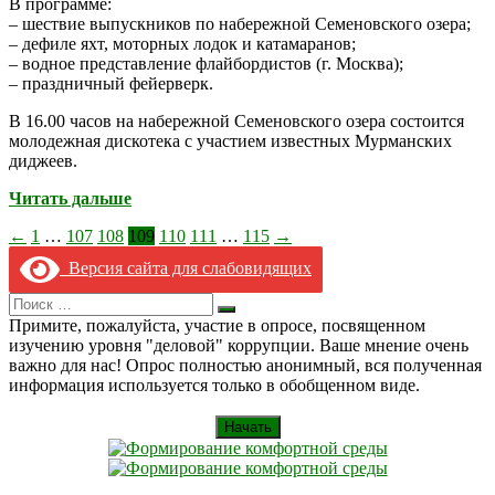
В программе:
– шествие выпускников по набережной Семеновского озера;
– дефиле яхт, моторных лодок и катамаранов;
– водное представление флайбордистов (г. Москва);
– праздничный фейерверк.
В 16.00 часов на набережной Семеновского озера состоится
молодежная дискотека с участием известных Мурманских
диджеев.
Читать дальше
Пагинация
←
1
…
107
108
109
110
111
…
115
→
записей
Версия сайта для слабовидящих
Search
Искать
for:
Примите, пожалуйста, участие в опросе, посвященном
изучению уровня "деловой" коррупции. Ваше мнение очень
важно для нас! Опрос полностью анонимный, вся полученная
информация используется только в обобщенном виде.
Начать