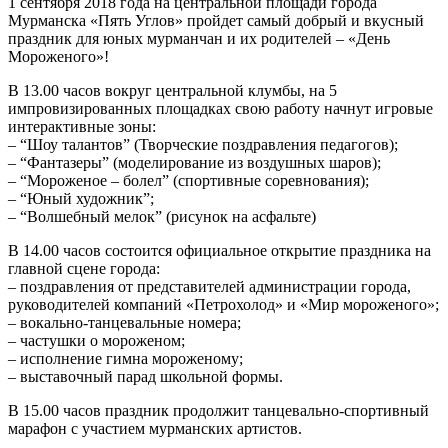
1 сентября 2018 года на центральной площади города
Мурманска «Пять Углов» пройдет самый добрый и вкусный
праздник для юных мурманчан и их родителей – «День
Мороженого»!
В 13.00 часов вокруг центральной клумбы, на 5
импровизированных площадках свою работу начнут игровые
интерактивные зоны:
– “Шоу талантов” (Творческие поздравления педагогов);
– “Фантазеры” (моделирование из воздушных шаров);
– “Мороженое – болел” (спортивные соревнования);
– “Юный художник”;
– “Волшебный мелок” (рисунок на асфальте)
В 14.00 часов состоится официальное открытие праздника на
главной сцене города:
– поздравления от представителей администрации города,
руководителей компаний «Петрохолод» и «Мир мороженого»;
– вокально-танцевальные номера;
– частушки о мороженом;
– исполнение гимна мороженому;
– выставочный парад школьной формы.
В 15.00 часов праздник продолжит танцевально-спортивный
марафон с участием мурманских артистов.