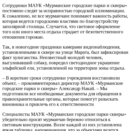
Сотрудники МАУК «Мурманские городские парки и скверы»
постоянно следят за исправностью городской иллюминации.
К сожалению, не все мурманчане понимают важность работы,
которая ведется городскими властями по благоустройству
заполярной столицы. Случается, что световое оформление
того или иного места отдыха страдает от безответственного
отношения горожан.
Так, в новогодние праздники камерами видеонаблюдения,
установленными в сквере на улице Марата, был зафиксирован
факт хулиганства. Неизвестный молодой человек,
выгуливавший собаку, повредил светодиодное украшение
эльфийской ели, установленной на территории зоны отдыха.
– В короткие сроки сотрудники учреждения восстановили
объект, – прокомментировал директор МАУК «Мурманские
городские парки и скверы» Александр Накай. – Мы
подготовили все необходимые документы для обращения в
правоохранительные органы, которые помогут разыскать
виновника и привлечь его к ответственности
Специалисты МАУК «Мурманские городские парки скверы»
убедительно просят мурманчан бережно относиться к
световым конструкциям. Возле каждой из них установлена
яркая табличка, напоминающая, что за объектами ведется