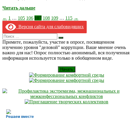
Читать дальше
Пагинация
←
1
…
105
106
107
108
109
…
115
→
записей
Версия сайта для слабовидящих
Search
Искать
for:
Примите, пожалуйста, участие в опросе, посвященном
изучению уровня "деловой" коррупции. Ваше мнение очень
важно для нас! Опрос полностью анонимный, вся полученная
информация используется только в обобщенном виде.
Начать
Решаем вместе