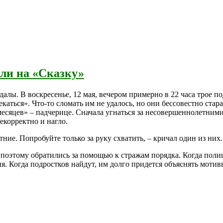
ли на «Сказку»
далы. В воскресенье, 12 мая, вечером примерно в 22 часа трое 
каться». Что-то сломать им не удалось, но они бессовестно стар
есяцев» – падчерице. Сначала угнаться за несовершеннолетними 
екорректно и нагло.
ние. Попробуйте только за руку схватить, – кричал один из них.
поэтому обратились за помощью к стражам порядка. Когда поли
. Когда подростков найдут, им долго придется объяснять мотив