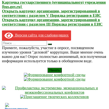
Карточка государственного (муниципального) учреждения
[bus.gov.ru]
Открыть карточку организации, зарегистрированной в
соответствии с разделом V Порядка регистрации в ЕИС
Открыть карточку организации, зарегистрированной в
соответствии с разделом III Порядка регистрации в ЕИС
Версия сайта для слабовидящих
Search
Искать
for:
Примите, пожалуйста, участие в опросе, посвященном
изучению уровня "деловой" коррупции. Ваше мнение очень
важно для нас! Опрос полностью анонимный, вся полученная
информация используется только в обобщенном виде.
Начать
Решаем вместе