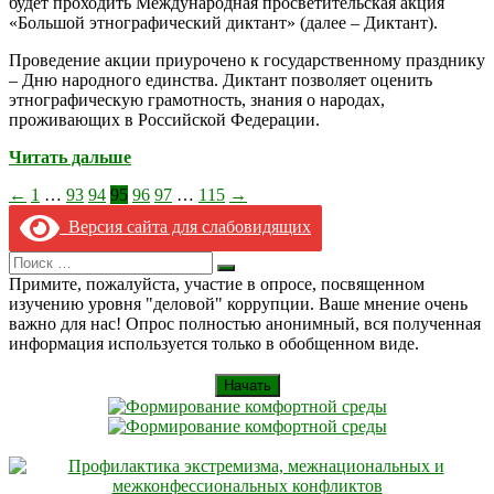
будет проходить Международная просветительская акция
«Большой этнографический диктант» (далее – Диктант).
Проведение акции приурочено к государственному празднику
– Дню народного единства. Диктант позволяет оценить
этнографическую грамотность, знания о народах,
проживающих в Российской Федерации.
Читать дальше
Пагинация
←
1
…
93
94
95
96
97
…
115
→
записей
Версия сайта для слабовидящих
Search
Искать
for:
Примите, пожалуйста, участие в опросе, посвященном
изучению уровня "деловой" коррупции. Ваше мнение очень
важно для нас! Опрос полностью анонимный, вся полученная
информация используется только в обобщенном виде.
Начать