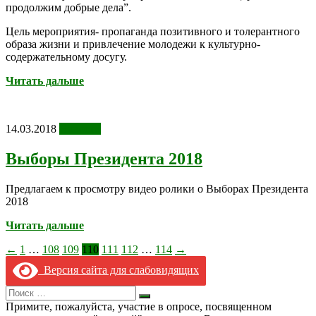
продолжим добрые дела”.
Цель мероприятия- пропаганда позитивного и толерантного
образа жизни и привлечение молодежи к культурно-
содержательному досугу.
Читать дальше
14.03.2018
Новости
Выборы Президента 2018
Предлагаем к просмотру видео ролики о Выборах Президента
2018
Читать дальше
Пагинация
←
1
…
108
109
110
111
112
…
114
→
записей
Версия сайта для слабовидящих
Search
Искать
for:
Примите, пожалуйста, участие в опросе, посвященном