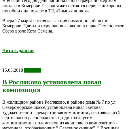
В России сегодня день национального траура по жертвам
пожара в Кемерове. Сегодня же состоятся первые похороны
погибших на пожаре в ТЦ «Зимняя вишня».
Вчера 27 марта состоялась акция памяти погибших в
Кемерове. Цветы и игрушки возложили в парке Семеновское
Озеро возле Кота Семёна.
Читать дальше
15.03.2018
Новости
В Росляково установлена новая
композиция
В жилищном районе Росляково, в районе дома № 7 по ул.
Североморское шоссе, установлена новая световая
художественно – декоративная композиция , состоящая из 5
вертикально расположенных, один за другим
композиционных элементов из акрилового композитного
материала, отображающих ” Северное сияние”, ” Военный