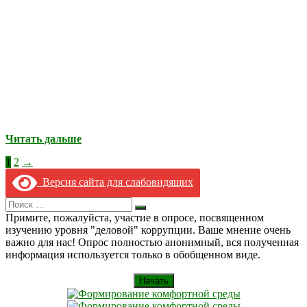
Читать дальше
Пагинация
1
2
→
записей
Версия сайта для слабовидящих
Search
Искать
for:
Примите, пожалуйста, участие в опросе, посвященном
изучению уровня "деловой" коррупции. Ваше мнение очень
важно для нас! Опрос полностью анонимный, вся полученная
информация используется только в обобщенном виде.
Начать