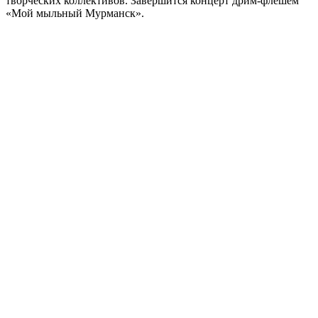
творческих коллективов. Завершится концерт дрим-флешем
«Мой мыльный Мурманск».