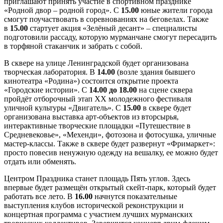
приглашают принять участие в спортивном празднике
«Родной двор – родной город». С
15.00
юные жители города
смогут поучаствовать в соревнованиях на беговелах. Также
в
15.0
0
стартует акция «Зелёный десант» – специалисты
подготовили рассаду, которую мурманчане смогут пересадить
в торфяной стаканчик и забрать с собой.
В сквере на улице Ленинградской будет организована
творческая лаборатория. В
14.00
(возле здания бывшего
кинотеатра «Родина») состоится открытие проекта
«Городские истории». С
14.00 до 18.00
на сцене сквера
пройдёт отборочный этап XX молодежного фестиваля
уличной культуры «Двигатель». С
15.00
в сквере будет
организована выставка арт-объектов из вторсырья,
интерактивные творческие площадки «Путешествие в
Средневековье», «Мехенди», фотозона и фотосушка, уличные
мастер-классы. Также в сквере будет развернут «Фримаркет»:
просто повесив ненужную одежду на вешалку, ее можно будет
отдать или обменять.
Центром Праздника станет площадь Пять углов. Здесь
впервые будет размещён открытый скейт-парк, который будет
работать все лето. В
16.00
начнутся показательные
выступления клубов исторической реконструкции и
концертная программа с участием лучших мурманских