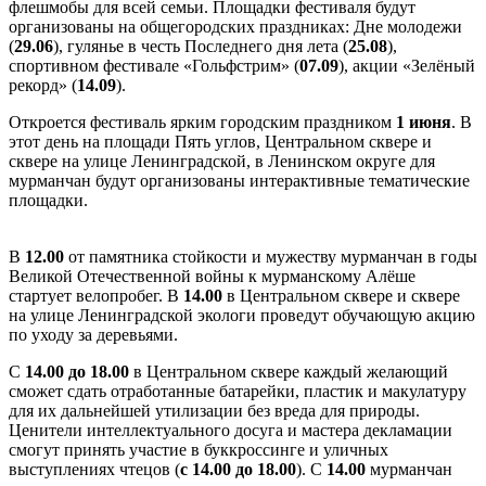
флешмобы для всей семьи. Площадки фестиваля будут
организованы на общегородских праздниках: Дне молодежи
(
29.06
), гулянье в честь Последнего дня лета (
25.08
),
спортивном фестивале «Гольфстрим» (
07.09
), акции «Зелёный
рекорд» (
14.09
).
Откроется фестиваль ярким городским праздником
1 июня
. В
этот день на площади Пять углов, Центральном сквере и
сквере на улице Ленинградской, в Ленинском округе для
мурманчан будут организованы интерактивные тематические
площадки.
В
12.00
от памятника стойкости и мужеству мурманчан в годы
Великой Отечественной войны к мурманскому Алёше
стартует велопробег. В
14.00
в Центральном сквере и сквере
на улице Ленинградской экологи проведут обучающую акцию
по уходу за деревьями.
С
14.00 до 18.00
в Центральном сквере каждый желающий
сможет сдать отработанные батарейки, пластик и макулатуру
для их дальнейшей утилизации без вреда для природы.
Ценители интеллектуального досуга и мастера декламации
смогут принять участие в буккроссинге и уличных
выступлениях чтецов (
с 14.00 до 18.00
). С
14.00
мурманчан